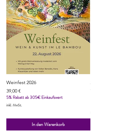
Weinfest 2026
2022 Reuilly, Pinot N
Cordaillat
Preis
39,00 €
5% Rabatt ab 305€ Einkaufswert
Preis
13,90 €
5% Rabatt ab 305€ Einka
inkl. MwSt.
inkl. MwSt.
In den Warenkorb