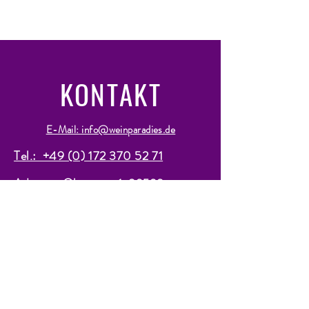
KONTAKT
E-Mail: info@weinparadies.de
Tel.: +49 (0) 172 370 52 71
Adresse:
Obergasse 1, 09599,
Freiberg
www.weinparadies.de
ABONNIEREN