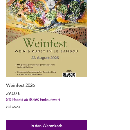
Weinfest 2026
2022 Reuilly, Pinot N
Cordaillat
Preis
39,00 €
5% Rabatt ab 305€ Einkaufswert
Preis
13,90 €
5% Rabatt ab 305€ Einka
inkl. MwSt.
inkl. MwSt.
In den Warenkorb