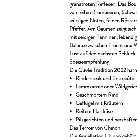
granatroten Reflexen. Das Bou
von reifen Brombeeren, Schwarz
würzigen Noten, feinen Rösta
Pfeffer. Am Gaumen zeigt sich 
mit seidigen Tanninen, lebendi
Balance zwischen Frucht und W
Lust auf den nächsten Schluck.
Speiseempfehlung
Die Cuvée Tradition 2022 harm
Rindersteak und Entrecôte
Lammkarree oder Wildgeric
Geschmortem Rind
Geflügel mit Kräutern
Reifem Hartkäse
Pilzgerichten und herzhafte
Das Terroir von Chinon
Die Appellation Chinon gehört