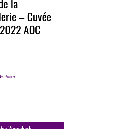
de la
rie – Cuvée
n 2022 AOC
kaufswert
 den Warenkorb