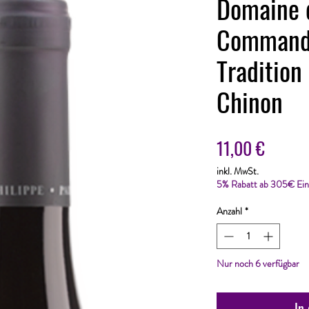
Domaine 
Commande
Traditio
Chinon
Preis
11,00 €
inkl. MwSt.
5% Rabatt ab 305€ Ein
Anzahl
*
Nur noch 6 verfügbar
In