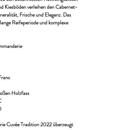
und Kiesböden verleihen den Cabernet-
eralität, Frische und Eleganz. Das
 lange Reifeperiode und komplexe
mmanderie
Franc
oßen Holzfass
C
0
e Cuvée Tradition 2022 überzeugt