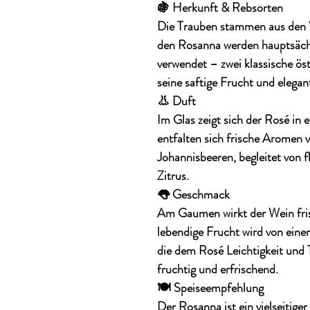
🍇 Herkunft & Rebsorten
Die Trauben stammen aus den
den Rosanna werden hauptsäc
verwendet – zwei klassische ös
seine saftige Frucht und elegan
👃 Duft
Im Glas zeigt sich der Rosé in 
entfalten sich
frische Aromen 
Johannisbeeren
, begleitet von
Zitrus.
👅 Geschmack
Am Gaumen wirkt der Wein
fr
lebendige Frucht wird von eine
die dem Rosé Leichtigkeit und Tr
fruchtig und erfrischend.
🍽️ Speiseempfehlung
Der Rosanna ist ein vielseitiger