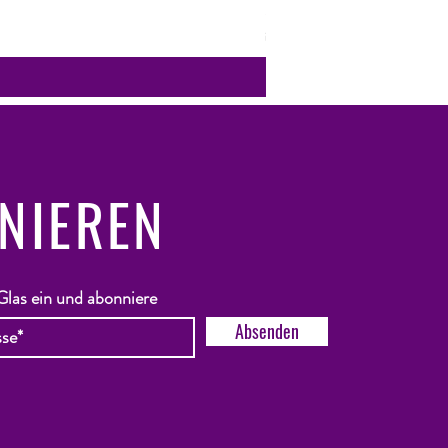
5% Rabatt ab 305€ Einkaufswer
inkl. MwSt.
NIEREN
Glas ein und abonniere
Absenden