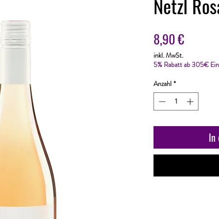
Netzl Ro
Preis
8,90 €
inkl. MwSt.
5% Rabatt ab 305€ Ein
Anzahl
*
In