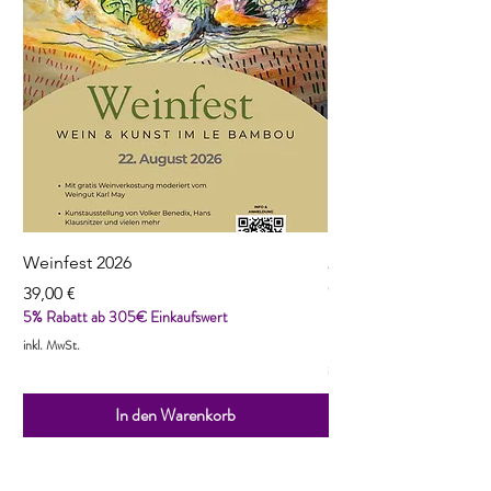
Weinfest 2026
2022 Reuilly, Pinot N
Cordaillat
Preis
39,00 €
5% Rabatt ab 305€ Einkaufswert
Preis
13,90 €
5% Rabatt ab 305€ Einka
inkl. MwSt.
inkl. MwSt.
In den Warenkorb