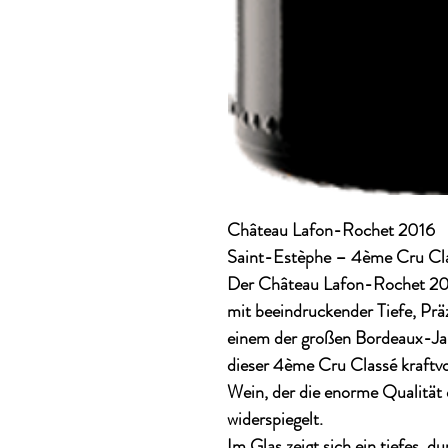
Château Lafon-Rochet 2016
Saint-Estèphe – 4ème Cru Cl
Der
Château Lafon-Rochet 2
mit beeindruckender Tiefe, Präz
einem der großen Bordeaux-Jah
dieser 4ème Cru Classé kraftvol
Wein, der die enorme Qualität 
widerspiegelt.
Im Glas zeigt sich ein tiefes, d