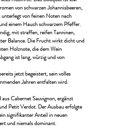
 Aromen von
schwarzen Johannisbeeren,
, unterlegt von feinen Noten nach
k und einem Hauch schwarzem Pfeffer
.
ndig, mit
straffen, reifen Tanninen
,
ter Balance. Die Frucht wirkt dicht und
ganten Holznote, die dem Wein
Abgang ist lang, würzig und von
bereits jetzt begeistert, sein volles
ommenden Jahren entfalten wird.
d aus
Cabernet Sauvignon
, ergänzt
und Petit Verdot
. Der Ausbau erfolgte
ein signifikanter Anteil in neuen
iert und niemals dominant.