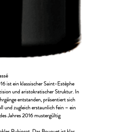
assé
016
ist ein klassischer Saint-Estèphe
ision und aristokratischer Struktur. In
rgänge entstanden, präsentiert sich
l und zugleich erstaunlich fein – ein
des Jahres 2016 mustergültig
unkles Rubinrot. Das Bouquet ist klar