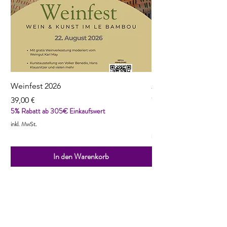
Weinfest 2026
2022 Reuilly, Pinot N
Cordaillat
Preis
39,00 €
5% Rabatt ab 305€ Einkaufswert
Preis
13,90 €
5% Rabatt ab 305€ Einka
inkl. MwSt.
inkl. MwSt.
In den Warenkorb