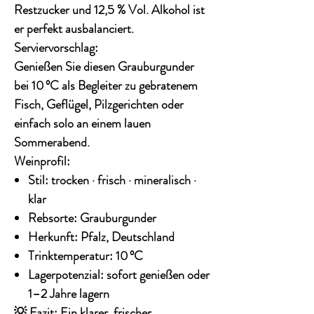
Restzucker
und
12,5 % Vol. Alkohol
ist
er perfekt ausbalanciert.
Serviervorschlag:
Genießen Sie diesen Grauburgunder
bei
10 °C
als Begleiter zu
gebratenem
Fisch, Geflügel, Pilzgerichten
oder
einfach solo an einem lauen
Sommerabend.
Weinprofil:
Stil: trocken · frisch · mineralisch ·
klar
Rebsorte: Grauburgunder
Herkunft: Pfalz, Deutschland
Trinktemperatur: 10 °C
Lagerpotenzial: sofort genießen oder
1–2 Jahre lagern
💡
Fazit:
Ein klarer, frischer