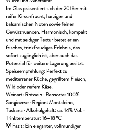
Würze und Mineralität.
Im Glas präsentiert sich der 2018er mit
reifer Kirschfrucht, harzigen und
balsamischen Noten
sowie feinen
Gewürznuancen. Harmonisch, kompakt
und mit seidiger Textur bietet er ein
frisches, trinkfreudiges Erlebnis, das
sofort zugänglich ist, aber auch das
Potenzial für weitere Lagerung besitzt.
Speiseempfehlung:
Perfekt zu
mediterraner Küche, gegrilltem Fleisch,
Wild oder reifem Käse.
Weinart:
Rotwein ·
Rebsorte:
100%
Sangiovese ·
Region:
Montalcino,
Toskana ·
Alkoholgehalt:
ca. 14% Vol. ·
Trinktemperatur:
16–18 °C
💡
Fazit:
Ein eleganter, vollmundiger