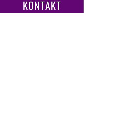
KONTAKT
E-Mail: info@weinparadies.de
Tel.: +49 (0) 172 370 52 71
Adresse:
Obergasse 1, 09599,
Freiberg
www.weinparadies.de
ABONNIEREN
Schenke Dir ein Glas ein und abonniere