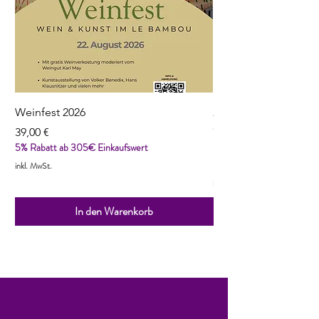
Weinfest 2026
2022 Reuilly, Pinot N
Cordaillat
Preis
39,00 €
5% Rabatt ab 305€ Einkaufswert
Preis
13,90 €
5% Rabatt ab 305€ Einka
inkl. MwSt.
inkl. MwSt.
In den Warenkorb