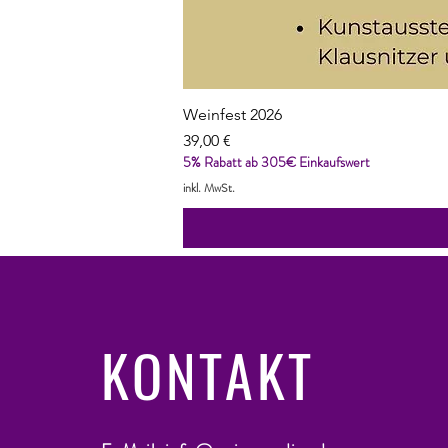
Weinfest 2026
Preis
39,00 €
5% Rabatt ab 305€ Einkaufswert
inkl. MwSt.
KONTAKT