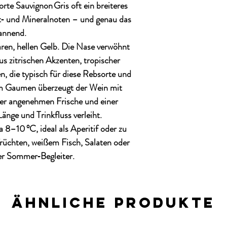
rte Sauvignon Gris
oft ein breiteres
‑ und Mineralnoten – und genau das
annend.
aren, hellen Gelb. Die Nase verwöhnt
aus
zitrischen Akzenten, tropischer
en
, die typisch für diese Rebsorte und
 Am Gaumen überzeugt der Wein mit
iner angenehmen Frische und einer
Länge und Trinkfluss verleiht.
wa
8–10 °C
, ideal als Aperitif oder zu
rüchten, weißem Fisch, Salaten oder
ger Sommer‑Begleiter.
Ähnliche Produkte